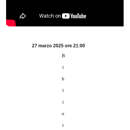
27 marzo 2025 ore 21:00
B
i
b
l
i
o
t