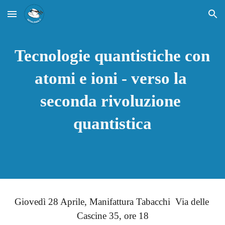
Skip to main content
Skip to navigation
Tecnologie quantistiche con 
atomi e ioni - verso la 
seconda rivoluzione 
quantistica
Giovedì
 2
8
 Aprile, Manifattura Tabacchi  Via delle 
Cascine
 35
, ore 
18