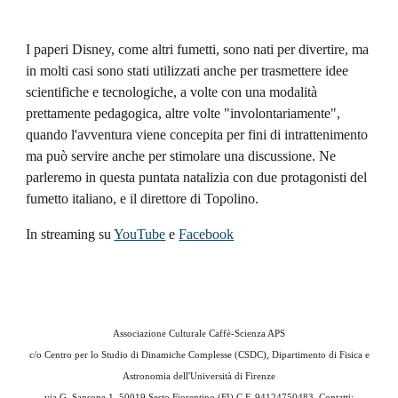
I paperi Disney, come altri fumetti, sono nati per divertire, ma 
in molti casi sono stati utilizzati anche per 
trasmettere
 idee 
scientifiche e tecnologiche, a volte con una modalità 
prettamente pedagogica, altre volte "involontariamente", 
quando l'avventura viene concepita per fini di intrattenimento 
ma può servire anche per stimolare una discussione. Ne 
parleremo in questa puntata natalizia con due protagonisti del 
fumetto italiano, e il direttore di Topolino. 
In streaming su 
YouTube
 e 
Facebook
Associazione Culturale Caffè-Scienza APS
c/o
Centro per lo Studio di Dinamiche Complesse (CSDC), Dipartimento di Fisica e
Astronomia dell'Università di Firenze
via G. Sansone 1,
50019 Sesto Fiorentino (FI) C.F. 94124750483
. Contatti: