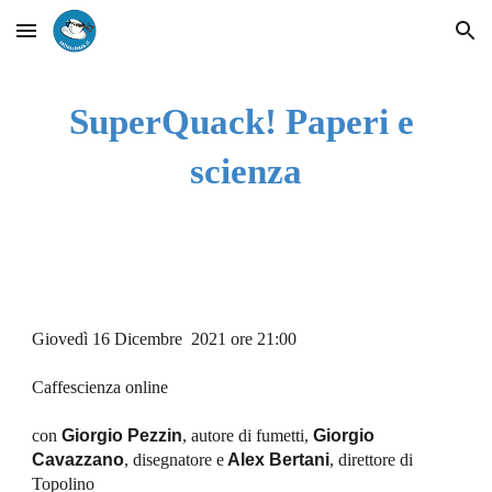
Skip to main content
Skip to navigation
SuperQuack! Paperi e 
scienza
Giovedì 
16
Dicembre
  2021 ore 21:00
Caffescienza online 
con
Giorgio Pezzin
, autore di fumetti, 
Giorgio 
Cavazzano
, disegnatore e
 Alex Bertani
, direttore di 
Topolino