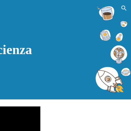
ion
scienza