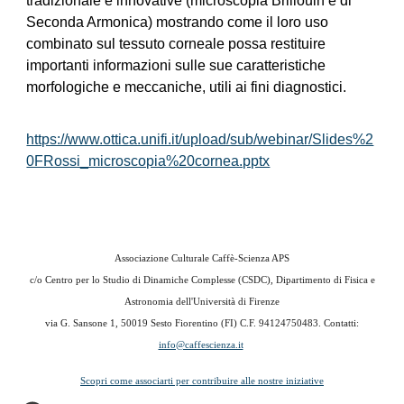
tradizionale e innovative (microscopia Brillouin e di
Seconda Armonica) mostrando come il loro uso
combinato sul tessuto corneale possa restituire
importanti informazioni sulle sue caratteristiche
morfologiche e meccaniche, utili ai fini diagnostici.
https://www.ottica.unifi.it/upload/sub/webinar/Slides%2
0FRossi_microscopia%20cornea.pptx
Associazione Culturale Caffè-Scienza APS
c/o
Centro per lo Studio di Dinamiche Complesse (CSDC), Dipartimento di Fisica e
Astronomia dell'Università di Firenze
via G. Sansone 1,
50019 Sesto Fiorentino (FI) C.F. 94124750483
. Contatti:
info@caffescienza.it
Scopri come associarti per contribuire alle nostre iniziative