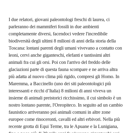
I due relatori, giovani paleontologi freschi di laurea, ci 
parleranno dei mammiferi fossili in due ambienti 
completamente diversi, facendoci vedere l'incredibile 
biodiversità degli ultimi 8 milioni di anni della storia della 
Toscana: lontani parenti degli umani vivevano a contatto con 
leoni, cervi anche giganteschi, elefanti e tantissimi altri 
animali fra cui gli orsi. Poi con l'arrivo del freddo delle 
glaciazioni parte di questa fauna scompare e ne arriva altra 
più adatta al nuovo clima più rigido, compresi gli Homo. In 
Maremma, a Baccinello (uno dei siti paleontologici più 
interessanti e ricchi d’Italia) 8 milioni di anni viveva un 
insieme di animali preistorici ricchissimo, il cui simbolo è un 
nostro lontano parente, l'Oreopiteco. In seguito ad un cambio 
faunistico arriveranno poi animali comuni in altre zone 
europee come rinoceronti, cavalli ed altri erbivori. Nella più 
recente grotta di Equi Terme, tra le Apuane e la Lunigiana, 