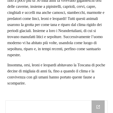
fino a poco più di 30 mila anni fa vivevano giganteschi orsi 
delle caverne, insieme a pipistrelli, caprioli, cervi, capre, 
cinghiali e uccelli ma anche camosci, stambecchi, marmotte e 
predatori come linci, leoni e leopardi! Tutti questi animali 
usarono la grotta per come tana e riparo dal clima rigido dei 
periodi glaciali. Insieme a loro i Neandertaliani, di cui si 
trovano manufatti litici e sepolture. Successivamente l’uomo 
moderno vi ha abitato più volte, usandola come luogo di 
sepoltura, riparo e, in tempi recenti, perfino come santuario 
rupestre.
Insomma, orsi, leoni e leopardi abitavano la Toscana di poche 
decine di migliaia di anni fa, fino a quando il clima e la 
convivenza con gli umani hanno portato queste faune a 
scomparire.