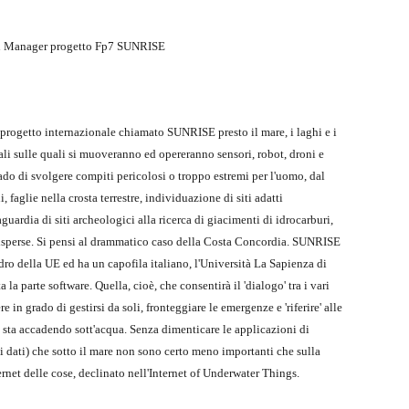
ion Manager progetto Fp7 SUNRISE
n progetto internazionale chiamato SUNRISE presto il mare, i laghi e i
li sulle quali si muoveranno ed opereranno sensori, robot, droni e
do di svolgere compiti pericolosi o troppo estremi per l'uomo, dal
faglie nella crosta terrestre, individuazione di siti adatti
guardia di siti archeologici alla ricerca di giacimenti di idrocarburi,
 disperse. Si pensi al drammatico caso della Costa Concordia. SUNRISE
ro della UE ed ha un capofila italiano, l'Università La Sapienza di
la parte software. Quella, cioè, che consentirà il 'dialogo' tra i vari
 in grado di gestirsi da soli, fronteggiare le emergenze e 'riferire' alle
e sta accadendo sott'acqua. Senza dimenticare le applicazioni di
i dati) che sotto il mare non sono certo meno importanti che sulla
nternet delle cose, declinato nell'Internet of Underwater Things.