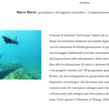
modera:
Marco Merol
a, giornalista e divulgatore scientifico - Communicat
Il futuro di Internet? Sott'acqua. Grazie ad u
fiumi diventeranno immense autostrade digita
veicoli autonomi di ultima generazione in gra
monitoraggio ambientale (vulcani sottomarini, 
all'acquacoltura) allo sminamento, dalla salva
fino alla localizzazione di carico o persone
è un progetto inserito nel VII programma quad
Roma, che sta sviluppando in questi mesi tutta 
dispositivi tecnologici che dovranno poi essere
control room dei vari paesi collegati quel ch
cybersecurity (ad esempio per l'encryption de
terra. Tutto questo è l'Internet of Things, l'I