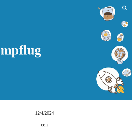
ion
impflug
12/4/2024
con