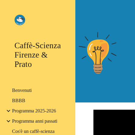
Sk
Caffè-Scienza
Firenze &
Prato
Benvenuti
BBBB
Programma 2025-2026
Programma anni passati
Cos'è un caffè-scienza