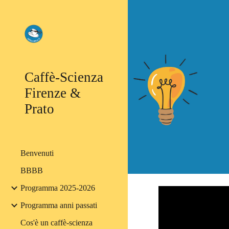
Sk
Caffè-Scienza
Firenze &
Prato
Benvenuti
BBBB
Programma 2025-2026
Programma anni passati
Cos'è un caffè-scienza