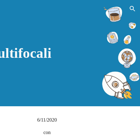
ion
ltifocali
6/11/2020
con