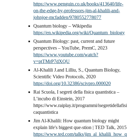
https://www.penguin.co.uk/books/413640/life-
on-the-edge-by-professors-jim-al-khalili-and-
johnjoe-mcfadden/9780552778077
Quantum biology – Wikipedia
https://en.wikipedia.org/wiki/Quantum_biology
Quantum Biology: past, current and future
perspectives – YouTube, PremC, 2023
https://www.youtube.com/watch?
v=ptTMrP7dXQU
Al-Khalili J.and Lilliu, S., Quantum Biology,
Scientific Video Protocols, 2020
https://doi.org/10.32386/scivpro.000020
Rai Scuola, I segreti della fisica quantistica –
L’incubo di Einstein, 2017
https://www.raiplay.it/programmi/isegretidellafisi
caquantistica
Jim Al-Khalili: How quantum biology might
explain life's biggest que-stion | TED Talk, 2015
https://www.ted.com/talks/jim_al_khalili_how_q