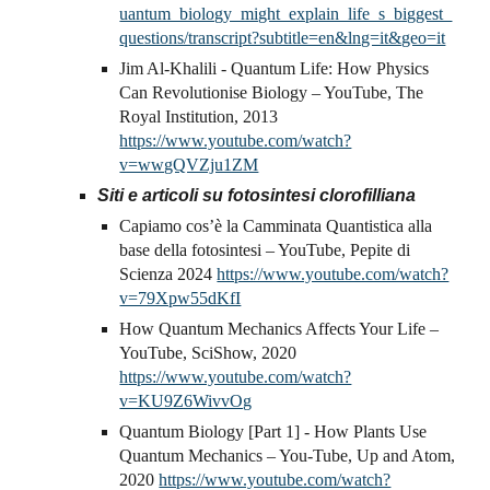
uantum_biology_might_explain_life_s_biggest_
questions/transcript?subtitle=en&lng=it&geo=it
Jim Al-Khalili - Quantum Life: How Physics
Can Revolutionise Biology – YouTube, The
Royal Institution, 2013
https://www.youtube.com/watch?
v=wwgQVZju1ZM
Siti e articoli su fotosintesi clorofilliana
Capiamo cos’è la Camminata Quantistica alla
base della fotosintesi – YouTube, Pepite di
Scienza 2024
https://www.youtube.com/watch?
v=79Xpw55dKfI
How Quantum Mechanics Affects Your Life –
YouTube, SciShow, 2020
https://www.youtube.com/watch?
v=KU9Z6WivvOg
Quantum Biology [Part 1] - How Plants Use
Quantum Mechanics – You-Tube, Up and Atom,
2020
https://www.youtube.com/watch?