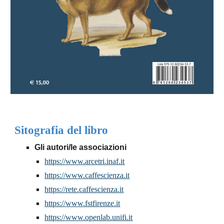
Sitografia del libro
Gli autori/le associazioni
https://
www.arcetri.inaf.it
https://
www.caffescienza.it
https://rete.caffescienza.it
https://
www.fstfirenze.it
https://
www.openlab.unifi.it