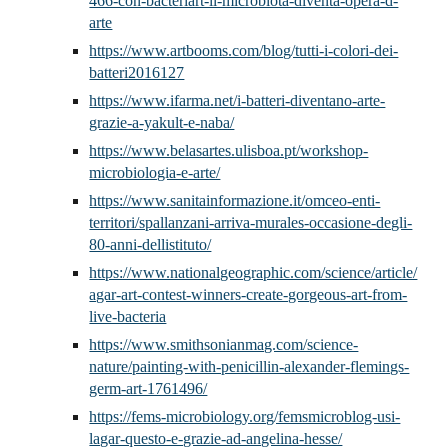
466-con-bacteriart-il-microbiota-diventa-opera-d-
arte
https://www.artbooms.com/blog/tutti-i-colori-dei-
batteri2016127
https://www.ifarma.net/i-batteri-diventano-arte-
grazie-a-yakult-e-naba/
https://www.belasartes.ulisboa.pt/workshop-
microbiologia-e-arte/
https://www.sanitainformazione.it/omceo-enti-
territori/spallanzani-arriva-murales-occasione-degli-
80-anni-dellistituto/
https://www.nationalgeographic.com/science/article/
agar-art-contest-winners-create-gorgeous-art-from-
live-bacteria
https://www.smithsonianmag.com/science-
nature/painting-with-penicillin-alexander-flemings-
germ-art-1761496/
https://fems-microbiology.org/femsmicroblog-usi-
lagar-questo-e-grazie-ad-angelina-hesse/