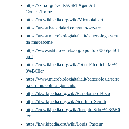
https://asm.org/Events/ASM-Agar-Art-
Contest/Home
https://en.wikipedia.org/wiki/Microbial_art
https://www.bacterialart.com/who-we-are
https://www.microbiologiaitalia.it/batteriologia/serra
tia-marcescens/
https://www.istitutoveneto.org/lapolifora/005/pdf/01
.pdf
https://en.wikipedia.org/wiki/Otto_Friedrich_M%C
3%BCller
https://www.microbiologiaitalia.it/batteriologia/serra
tia-e-i-miracoli-sanguinanti/
https://it.wikipedia.org/wiki/Bartolomeo_Bizio
https://it.wikipedia.org/wiki/Serafino_Serrati
https://en.wikipedia.org/wiki/Joseph_Schr%C3%B6
ter
https://it.wikipedia.org/wiki/Louis_Pasteur