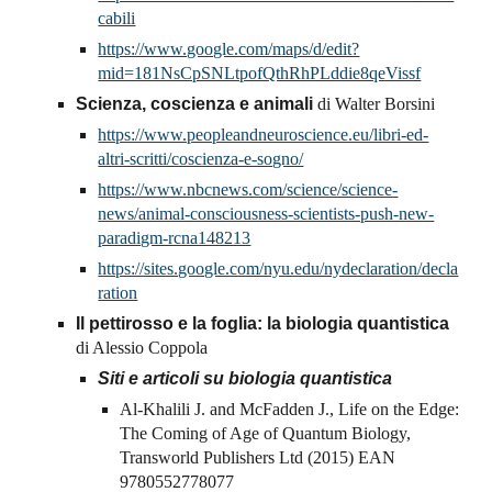
cabili
https://www.google.com/maps/d/edit?
mid=181NsCpSNLtpofQthRhPLddie8qeVissf
Scienza, coscienza e animali
di Walter Borsini
https://www.peopleandneuroscience.eu/libri-ed-
altri-scritti/coscienza-e-sogno/
https://www.nbcnews.com/science/science-
news/animal-consciousness-scientists-push-new-
paradigm-rcna148213
https://sites.google.com/nyu.edu/nydeclaration/decla
ration
Il pettirosso e la foglia: la biologia quantistica
di Alessio Coppola
Siti e articoli su biologia quantistica
Al-Khalili J. and McFadden J., Life on the Edge:
The Coming of Age of Quantum Biology,
Transworld Publishers Ltd (2015) EAN
9780552778077