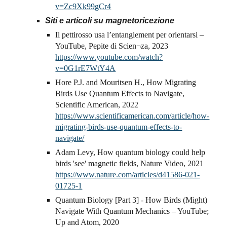
v=Zc9Xk99gCr4
Siti e articoli su magnetoricezione
Il pettirosso usa l’entanglement per orientarsi –
YouTube, Pepite di Scien¬za, 2023
https://www.youtube.com/watch?
v=0G1rE7WtY4A
Hore P.J. and Mouritsen H., How Migrating
Birds Use Quantum Effects to Navigate,
Scientific American, 2022
https://www.scientificamerican.com/article/how-
migrating-birds-use-quantum-effects-to-
navigate/
Adam Levy, How quantum biology could help
birds 'see' magnetic fields, Nature Video, 2021
https://www.nature.com/articles/d41586-021-
01725-1
Quantum Biology [Part 3] - How Birds (Might)
Navigate With Quantum Mechanics – YouTube;
Up and Atom, 2020