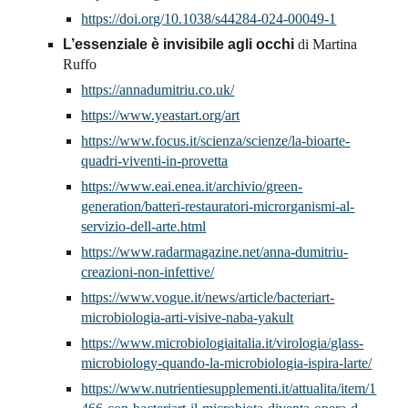
https://doi.org/10.1038/s44284-024-00049-1
L’essenziale è invisibile agli occhi
di Martina
Ruffo
https://annadumitriu.co.uk/
https://www.yeastart.org/art
https://www.focus.it/scienza/scienze/la-bioarte-
quadri-viventi-in-provetta
https://www.eai.enea.it/archivio/green-
generation/batteri-restauratori-microrganismi-al-
servizio-dell-arte.html
https://www.radarmagazine.net/anna-dumitriu-
creazioni-non-infettive/
https://www.vogue.it/news/article/bacteriart-
microbiologia-arti-visive-naba-yakult
https://www.microbiologiaitalia.it/virologia/glass-
microbiology-quando-la-microbiologia-ispira-larte/
https://www.nutrientiesupplementi.it/attualita/item/1