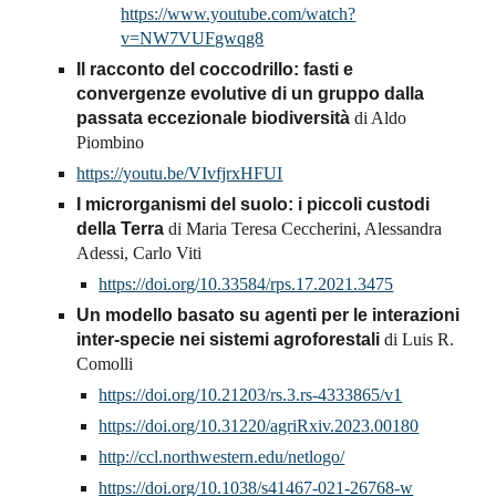
https://www.youtube.com/watch?
v=NW7VUFgwqg8
Il racconto del coccodrillo: fasti e
convergenze evolutive di un gruppo dalla
passata eccezionale biodiversità
di Aldo
Piombino
https://youtu.be/VIvfjrxHFUI
I microrganismi del suolo: i piccoli custodi
della Terra
di Maria Teresa Ceccherini, Alessandra
Adessi, Carlo Viti
https://doi.org/10.33584/rps.17.2021.3475
Un modello basato su agenti per le interazioni
inter-specie nei sistemi agroforestali
di Luis R.
Comolli
https://doi.org/10.21203/rs.3.rs-4333865/v1
https://doi.org/10.31220/agriRxiv.2023.00180
http://ccl.northwestern.edu/netlogo/
https://doi.org/10.1038/s41467-021-26768-w