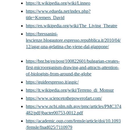
https://it.wikipedia.org/wiki/Linneo
https://www.edueda.net/index.php?
title=Kremers_David
https://en.wikipedia.org/wiki/The_Living_Theatre
https://bressanini-
lescienze.blogautore.espresso.repubblica.it/2010/04/
12/agar-una-gelatina-che-viene-dal-giappone/
https://bnr.bg/en/post/100822601/bulgarian-creates-
first-microorganism-drawing-and-attracts-attention-
of-biologists-from-around-the-globe
https://guideespresso.it/aspic/
https://it.wikipedia.org/wiki/Terreno_di_Monsur
https://www.sciencetothepowerofart.com/
https://www.ncbi.nlm.nih.gov/pmc/articles/PMC374
482/pdf/jbacter00753-0012.pdf
https://academic.oup.com/femsle/article/doi/10.1093
/femsle/fnad025/7110979