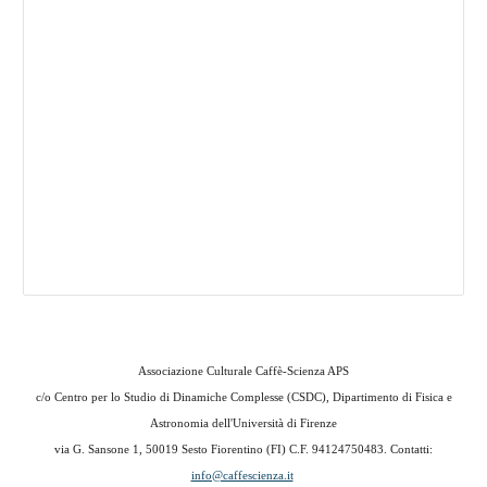
Associazione Culturale Caffè-Scienza APS
c/o
Centro per lo Studio di Dinamiche Complesse (CSDC), Dipartimento di Fisica e
Astronomia dell'Università di Firenze
via G. Sansone 1,
50019 Sesto Fiorentino (FI) C.F. 94124750483
. Contatti:
info@caffescienza.it