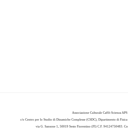
Associazione Culturale Caffè-Scienza APS
c/o
Centro per lo Studio di Dinamiche Complesse (CSDC), Dipartimento di Fisica e
via G. Sansone 1,
50019 Sesto Fiorentino (FI) C.F. 94124750483
. Co