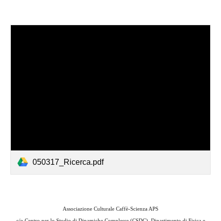
050317_Ricerca.pdf
Associazione Culturale Caffè-Scienza APS
c/o
Centro per lo Studio di Dinamiche Complesse (CSDC), Dipartimento di Fisica e