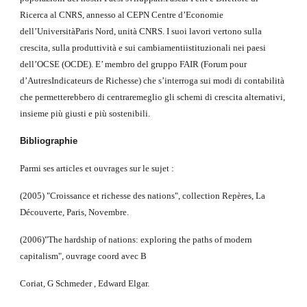
Ricerca al CNRS, annesso al CEPN Centre d’Economie 
dell’UniversitàParis Nord, unità CNRS. I suoi lavori vertono sulla 
crescita, sulla produttività e sui cambiamentiistituzionali nei paesi 
dell’OCSE (OCDE). E’ membro del gruppo FAIR (Forum pour 
d’AutresIndicateurs de Richesse) che s’interroga sui modi di contabilità 
che permetterebbero di centraremeglio gli schemi di crescita alternativi, 
insieme più giusti e più sostenibili.
Bibliographie
Parmi ses articles et ouvrages sur le sujet :
(2005) "Croissance et richesse des nations", collection Repères, La 
Découverte, Paris, Novembre.
(2006)"The hardship of nations: exploring the paths of modern 
capitalism", ouvrage coord avec B
Coriat, G Schmeder , Edward Elgar.