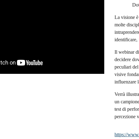
Dot
La visione è
molte discipl
intraprender
identificare
Il webinar d
decidere dov
peculiari del
visive fonda
influenzare l
Verrà illustr
un campione 
test di perf
percezione vi
https://www.