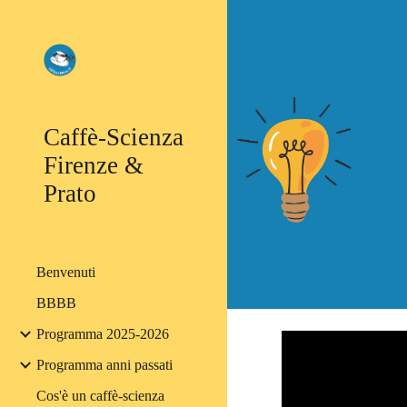
Sk
Caffè-Scienza
Firenze &
Prato
Benvenuti
BBBB
Programma 2025-2026
Programma anni passati
Cos'è un caffè-scienza